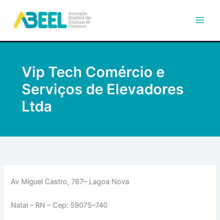
Ir
para
o
conteúdo
Vip Tech Comércio e
Serviços de Elevadores
Ltda
Av Miguel Castro, 767– Lagoa Nova
Natal – RN – Cep: 59075–740