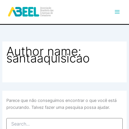
Pesquisar
Ir
por:
para
o
conteúdo
Author name:
santaaquisicao
Parece que não conseguimos encontrar o que você está
procurando. Talvez fazer uma pesquisa possa ajudar.